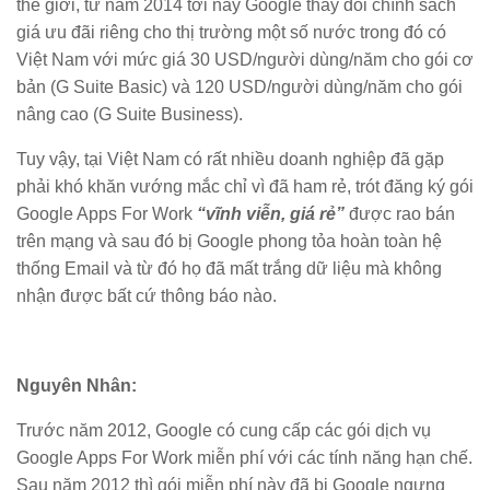
thế giới, từ năm 2014 tới nay Google thay đổi chính sách
giá ưu đãi riêng cho thị trường một số nước trong đó có
Việt Nam với mức giá 30 USD/người dùng/năm cho gói cơ
bản (G Suite Basic) và 120 USD/người dùng/năm cho gói
nâng cao (G Suite Business).
Tuy vậy, tại Việt Nam có rất nhiều doanh nghiệp đã gặp
phải khó khăn vướng mắc chỉ vì đã ham rẻ, trót đăng ký gói
Google Apps For Work
“vĩnh viễn, giá rẻ”
được rao bán
trên mạng và sau đó bị Google phong tỏa hoàn toàn hệ
thống Email và từ đó họ đã mất trắng dữ liệu mà không
nhận được bất cứ thông báo nào.
Nguyên Nhân:
Trước năm 2012, Google có cung cấp các gói dịch vụ
Google Apps For Work miễn phí với các tính năng hạn chế.
Sau năm 2012 thì gói miễn phí này đã bị Google ngưng