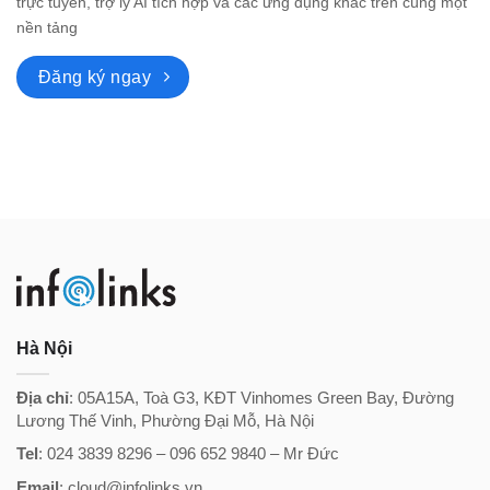
trực tuyến, trợ lý AI tích hợp và các ứng dụng khác trên cùng một
nền tảng
Đăng ký ngay
Hà Nội
Địa chỉ
: 05A15A, Toà G3, KĐT Vinhomes Green Bay, Đường
Lương Thế Vinh, Phường Đại Mỗ, Hà Nội
Tel
: 024 3839 8296 – ‭096 652 9840‬ – Mr Đức
Email
: cloud@infolinks.vn