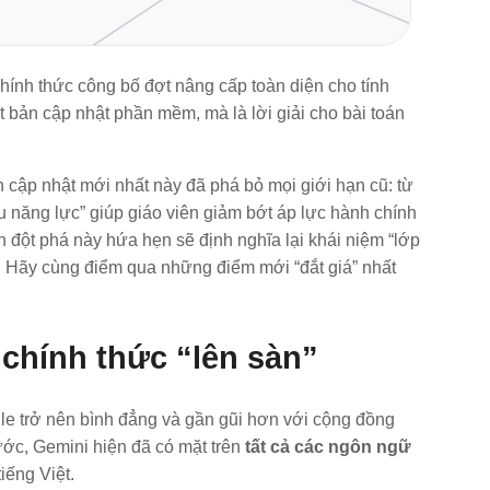
chính thức công bố đợt nâng cấp toàn diện cho tính
t bản cập nhật phần mềm, mà là lời giải cho bài toán
n cập nhật mới nhất này đã phá bỏ mọi giới hạn cũ: từ
 năng lực” giúp giáo viên giảm bớt áp lực hành chính
nh đột phá này hứa hẹn sẽ định nghĩa lại khái niệm “lớp
ới. Hãy cùng điểm qua những điểm mới “đắt giá” nhất
 chính thức “lên sàn”
le trở nên bình đẳng và gần gũi hơn với cộng đồng
rước, Gemini hiện đã có mặt trên
tất cả các ngôn ngữ
tiếng Việt.