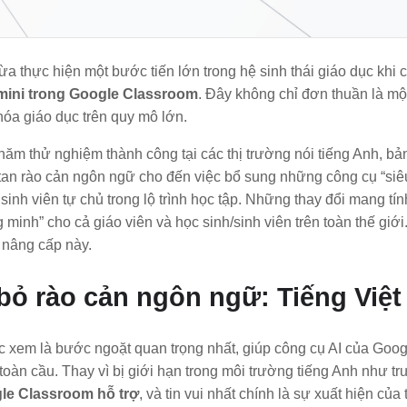
a thực hiện một bước tiến lớn trong hệ sinh thái giáo dục khi 
ini trong Google Classroom
. Đây không chỉ đơn thuần là mộ
hóa giáo dục trên quy mô lớn.
ăm thử nghiệm thành công tại các thị trường nói tiếng Anh, bả
 tan rào cản ngôn ngữ cho đến việc bổ sung những công cụ “siêu
 sinh viên tự chủ trong lộ trình học tập. Những thay đổi mang tí
 minh” cho cả giáo viên và học sinh/sinh viên trên toàn thế gi
 nâng cấp này.
bỏ rào cản ngôn ngữ: Tiếng Việt
 xem là bước ngoặt quan trọng nhất, giúp công cụ AI của Goog
toàn cầu. Thay vì bị giới hạn trong môi trường tiếng Anh như t
le Classroom hỗ trợ
, và tin vui nhất chính là sự xuất hiện của 