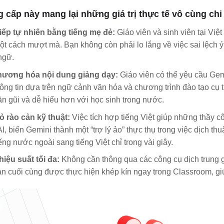
 cấp này mang lại những giá trị thực tế vô cùng chi t
tiếp tự nhiên bằng tiếng mẹ đẻ:
Giáo viên và sinh viên tại Việ
ột cách mượt mà. Bạn không còn phải lo lắng về việc sai lệch ý 
ngữ.
hương hóa nội dung giảng dạy:
Giáo viên có thể yêu cầu Gemi
ông tin dựa trên ngữ cảnh văn hóa và chương trình đào tạo cụ 
n gũi và dễ hiểu hơn với học sinh trong nước.
ỏ rào cản kỹ thuật:
Việc tích hợp tiếng Việt giúp những thầy 
I, biến Gemini thành một “trợ lý ảo” thực thụ trong việc dịch th
ếng nước ngoài sang tiếng Việt chỉ trong vài giây.
iệu suất tối đa:
Không cần thông qua các công cụ dịch trung gi
n cuối cùng được thực hiện khép kín ngay trong Classroom, giú