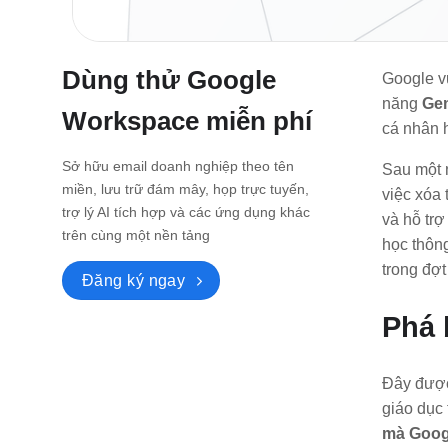
Dùng thử Google
Google vừ
năng
Gem
Workspace miễn phí
cá nhân 
Sở hữu email doanh nghiệp theo tên
Sau một n
miền, lưu trữ đám mây, họp trực tuyến,
việc xóa
trợ lý AI tích hợp và các ứng dụng khác
và hỗ trợ
trên cùng một nền tảng
học thông
trong đợt
Đăng ký ngay
Phá 
Đây được
giáo dục 
mà Goog