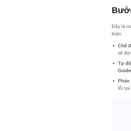
Bước
Đây là m
toàn:
Chế đ
sẽ đón
Tự độ
Guide
Phản h
lỗi sa