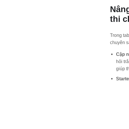
Nâng
thi c
Trong ta
chuyên s
Cập n
hỏi tr
giúp t
Start