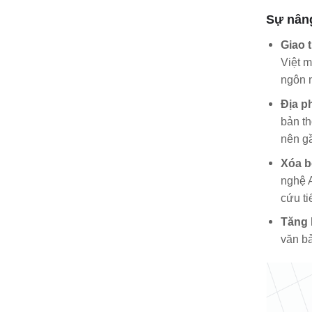
Sự nâng
Giao 
Việt m
ngôn 
Địa p
bản th
nên gầ
Xóa b
nghệ A
cứu ti
Tăng h
văn bả