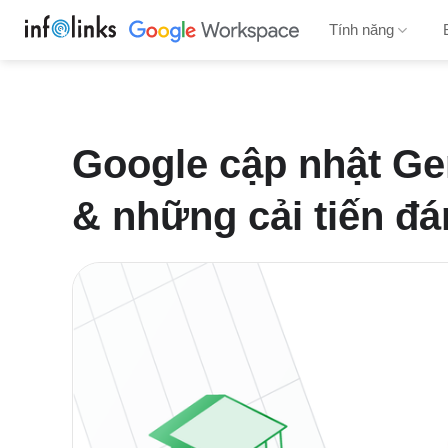
Bỏ
Tính năng
qua
nội
dung
Google cập nhật Ge
& những cải tiến đá