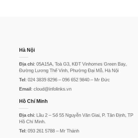
Hà Nội
Địa chỉ
: 05A15A, Toà G3, KĐT Vinhomes Green Bay,
Đường Lương Thế Vinh, Phường Đại Mỗ, Hà Nội
Tel
: 024 3839 8296 – ‭096 652 9840‬ – Mr Đức
Email
: cloud@infolinks.vn
Hồ Chí Minh
Địa chỉ
: Lầu 2 – Số 55 Nguyễn Văn Giai, P. Tân Định, TP
Hồ Chí Minh.
Tel
: 093 261 5788 – Mr Thành