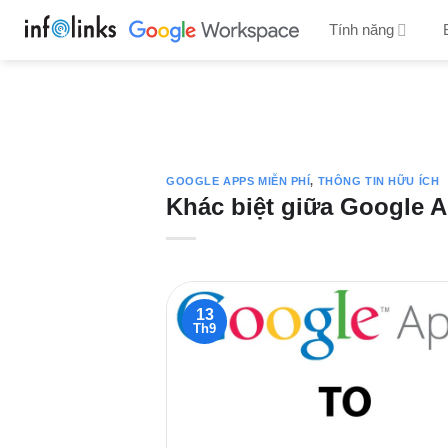
Bỏ
Tính năng
qua
nội
dung
GOOGLE APPS MIỄN PHÍ
,
THÔNG TIN HỮU ÍCH
Khác biệt giữa Google A
13
Th9