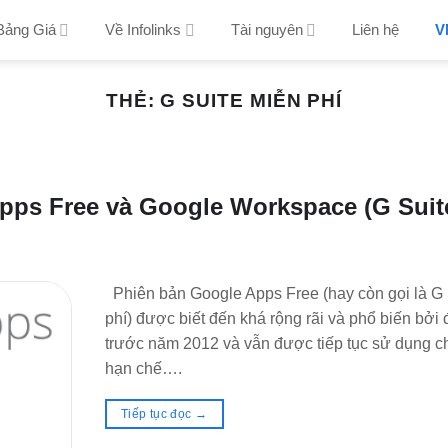
Bảng Giá
Về Infolinks
Tài nguyên
Liên hệ
V
THẺ:
G SUITE MIỄN PHÍ
pps Free và Google Workspace (G Suite
Phiên bản Google Apps Free (hay còn gọi là G
phí) được biết đến khá rộng rãi và phổ biến bở
trước năm 2012 và vẫn được tiếp tục sử dụng ch
hạn chế….
Tiếp tục đọc
→